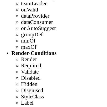
teamLeader
onValid
dataProvider
dataConsumer
onAutoSuggest
groupDef
minOf
maxOf
Render-Conditions
Render
Required
Validate
Disabled
Hidden
Disguised
StyleClass
Label