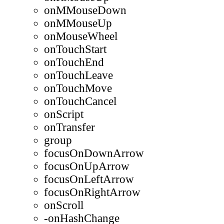
onMMouseDown
onMMouseUp
onMouseWheel
onTouchStart
onTouchEnd
onTouchLeave
onTouchMove
onTouchCancel
onScript
onTransfer
group
focusOnDownArrow
focusOnUpArrow
focusOnLeftArrow
focusOnRightArrow
onScroll
-onHashChange