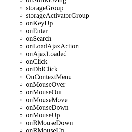
onSortMoving
storageGroup
storageActivatorGroup
onKeyUp
onEnter
onSearch
onLoadAjaxAction
onAjaxLoaded
onClick
onDblClick
OnContextMenu
onMouseOver
onMouseOut
onMouseMove
onMouseDown
onMouseUp
onRMouseDown
onRMouseUp