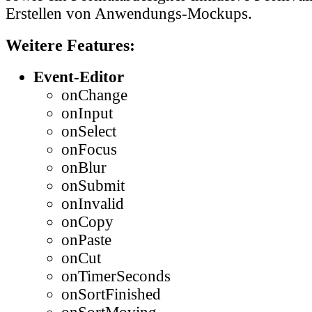
Erstellen von Anwendungs-Mockups.
Weitere Features:
Event-Editor
onChange
onInput
onSelect
onFocus
onBlur
onSubmit
onInvalid
onCopy
onPaste
onCut
onTimerSeconds
onSortFinished